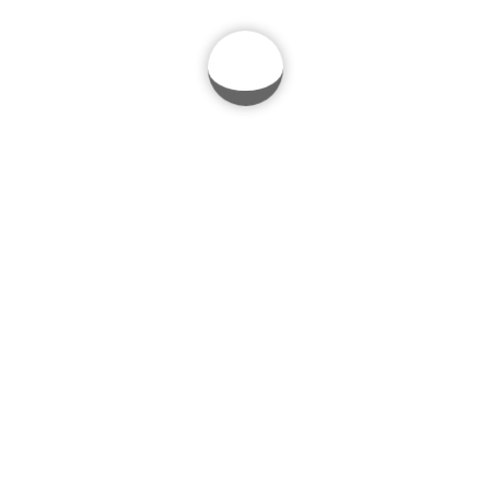
Learn to ride
250,00
lei
Lecții de MTB
Exerciții tehnică
Corectare greșeli
Tips and tricks
ADAUGĂ ÎN COȘ
Recenzii (0)